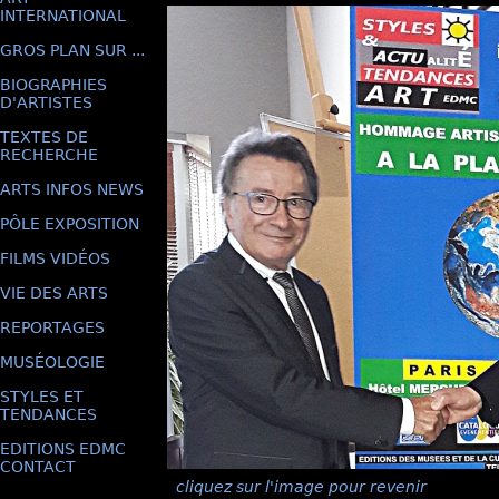
INTERNATIONAL
GROS PLAN SUR ...
BIOGRAPHIES
D'ARTISTES
TEXTES DE
RECHERCHE
ARTS INFOS NEWS
PÔLE EXPOSITION
FILMS VIDÉOS
VIE DES ARTS
REPORTAGES
MUSÉOLOGIE
STYLES ET
TENDANCES
EDITIONS EDMC
CONTACT
cliquez sur l'image pour revenir