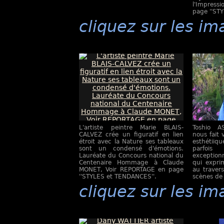
l'Impress
page ''ST
cliquez sur les im
L'artiste peintre Marie BLAIS-
Toshio AS
CALVEZ crée un figuratif en lien
nous fait
étroit avec la Nature ses tableaux
esthétii
sont un condensé d'émotions.
parfois
Lauréate du Concours national du
exception
Centenaire Hommage à Claude
qui expri
MONET, Voir REPORTAGE en page
au traver
''STYLES et TENDANCES''.
scènes de
cliquez sur les im