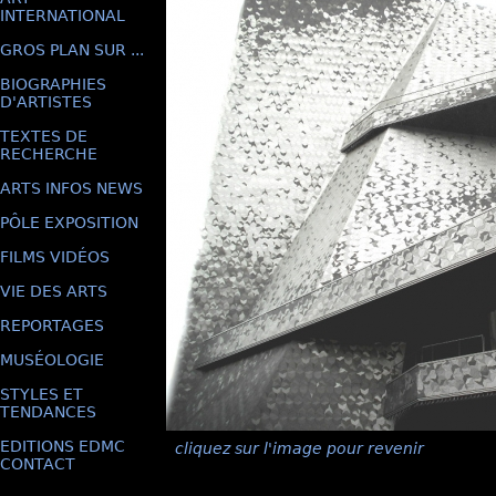
INTERNATIONAL
GROS PLAN SUR ...
BIOGRAPHIES
D'ARTISTES
TEXTES DE
RECHERCHE
ARTS INFOS NEWS
PÔLE EXPOSITION
FILMS VIDÉOS
VIE DES ARTS
REPORTAGES
MUSÉOLOGIE
STYLES ET
TENDANCES
EDITIONS EDMC
cliquez sur l'image pour revenir
CONTACT