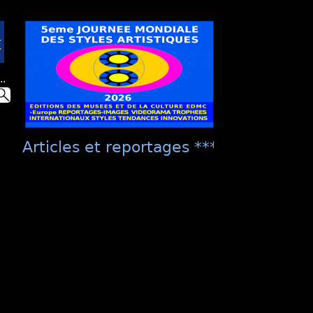
..
Articles et reportages **** "Présentati
culture EDMC ***** "La Présentation Un