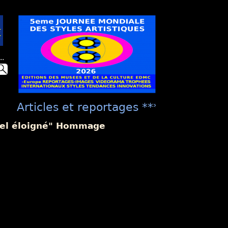
..
Articles et reportages **** "Présentat
culture EDMC ***** "La Présentation Un
réel éloigné" Hommage