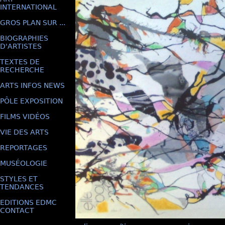
INTERNATIONAL
GROS PLAN SUR ...
BIOGRAPHIES
D'ARTISTES
TEXTES DE
RECHERCHE
ARTS INFOS NEWS
PÔLE EXPOSITION
FILMS VIDÉOS
VIE DES ARTS
REPORTAGES
MUSÉOLOGIE
STYLES ET
TENDANCES
EDITIONS EDMC
CONTACT