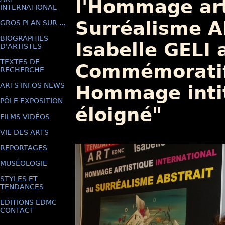
l'Hommage art
INTERNATIONAL
Surréalisme A
GROS PLAN SUR ...
BIOGRAPHIES
Isabelle GELI 
D'ARTISTES
TEXTES DE
Commémoratif 
RECHERCHE
ARTS INFOS NEWS
Hommage intit
PÔLE EXPOSITION
éloigné"
FILMS VIDÉOS
VIE DES ARTS
REPORTAGES
MUSÉOLOGIE
STYLES ET
TENDANCES
EDITIONS EDMC
CONTACT