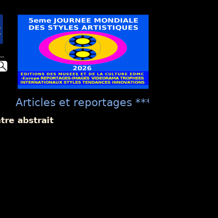
..
Articles et reportages **** "Présentat
culture EDMC ***** "La Présentation Un
re abstrait