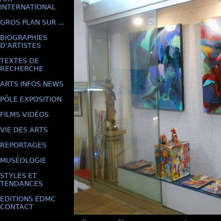
INTERNATIONAL
GROS PLAN SUR ...
BIOGRAPHIES
D'ARTISTES
TEXTES DE
RECHERCHE
ARTS INFOS NEWS
PÔLE EXPOSITION
FILMS VIDÉOS
VIE DES ARTS
REPORTAGES
MUSÉOLOGIE
STYLES ET
TENDANCES
EDITIONS EDMC
CONTACT