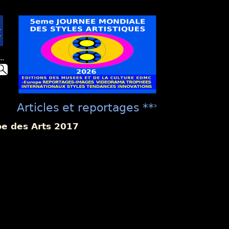
..
Articles et reportages **** "Présentati
culture EDMC ***** "La Présentation Un
upe des Arts 2017