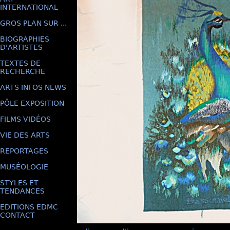
INTERNATIONAL
GROS PLAN SUR ...
BIOGRAPHIES
D'ARTISTES
TEXTES DE
RECHERCHE
ARTS INFOS NEWS
PÔLE EXPOSITION
FILMS VIDÉOS
VIE DES ARTS
REPORTAGES
MUSÉOLOGIE
STYLES ET
TENDANCES
EDITIONS EDMC
CONTACT