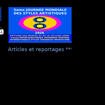
..
Articles et reportages **** "Présentati
culture EDMC ***** "La Présentation Un