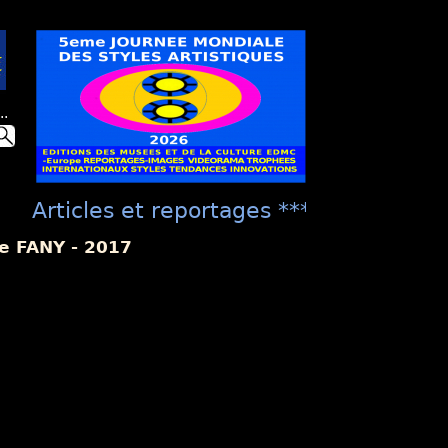
..
Articles et reportages **** "Présentati
culture EDMC ***** "La Présentation Un
re FANY - 2017