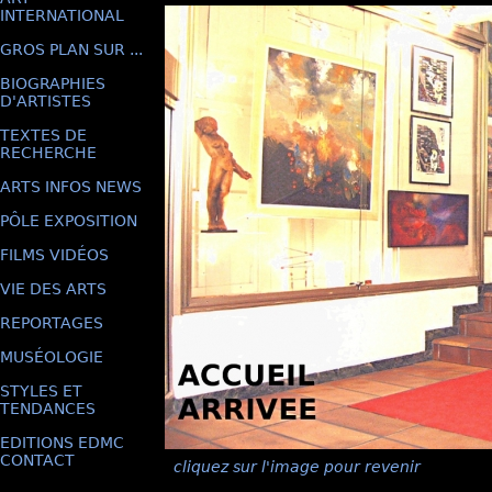
INTERNATIONAL
GROS PLAN SUR ...
BIOGRAPHIES
D'ARTISTES
TEXTES DE
RECHERCHE
ARTS INFOS NEWS
PÔLE EXPOSITION
FILMS VIDÉOS
VIE DES ARTS
REPORTAGES
MUSÉOLOGIE
STYLES ET
TENDANCES
EDITIONS EDMC
CONTACT
cliquez sur l'image pour revenir