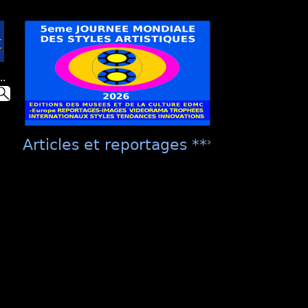
..
Articles et reportages **** "Présentati
culture EDMC ***** "La Présentation Un