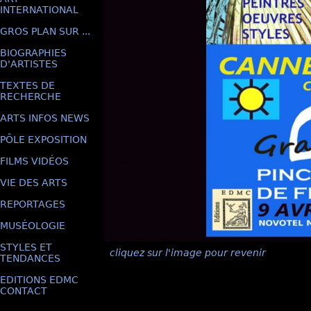
INTERNATIONAL
GROS PLAN SUR ...
BIOGRAPHIES
D'ARTISTES
TEXTES DE
RECHERCHE
ARTS INFOS NEWS
PÔLE EXPOSITION
FILMS VIDÉOS
VIE DES ARTS
REPORTAGES
MUSÉOLOGIE
STYLES ET
cliquez sur l'image pour revenir
TENDANCES
EDITIONS EDMC
CONTACT