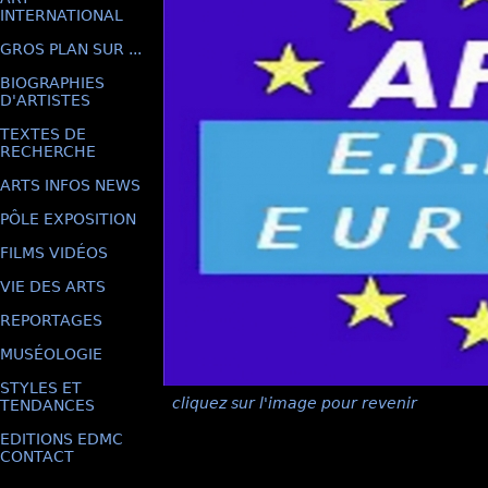
INTERNATIONAL
GROS PLAN SUR ...
BIOGRAPHIES
D'ARTISTES
TEXTES DE
RECHERCHE
ARTS INFOS NEWS
PÔLE EXPOSITION
FILMS VIDÉOS
VIE DES ARTS
REPORTAGES
MUSÉOLOGIE
STYLES ET
cliquez sur l'image pour revenir
TENDANCES
EDITIONS EDMC
CONTACT