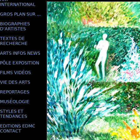
INTERNATIONAL
GROS PLAN SUR ...
BIOGRAPHIES
D'ARTISTES
TEXTES DE
RECHERCHE
ARTS INFOS NEWS
PÔLE EXPOSITION
FILMS VIDÉOS
VIE DES ARTS
REPORTAGES
MUSÉOLOGIE
STYLES ET
TENDANCES
EDITIONS EDMC
CONTACT