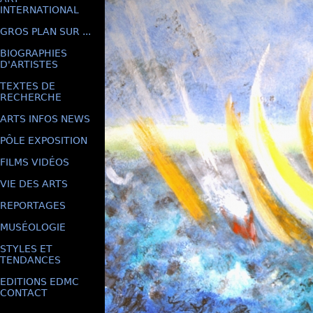
INTERNATIONAL
GROS PLAN SUR ...
BIOGRAPHIES
D'ARTISTES
TEXTES DE
RECHERCHE
ARTS INFOS NEWS
PÔLE EXPOSITION
FILMS VIDÉOS
VIE DES ARTS
REPORTAGES
MUSÉOLOGIE
STYLES ET
TENDANCES
EDITIONS EDMC
CONTACT