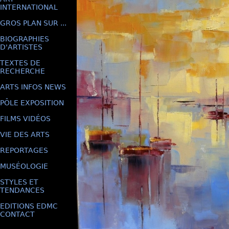
INTERNATIONAL
GROS PLAN SUR ...
BIOGRAPHIES
D'ARTISTES
TEXTES DE
RECHERCHE
ARTS INFOS NEWS
PÔLE EXPOSITION
FILMS VIDÉOS
VIE DES ARTS
REPORTAGES
MUSÉOLOGIE
STYLES ET
TENDANCES
EDITIONS EDMC
CONTACT