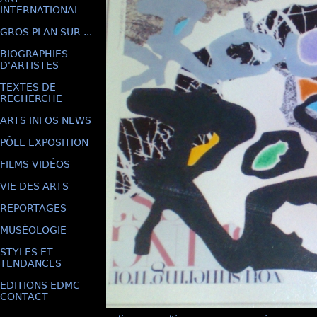
INTERNATIONAL
GROS PLAN SUR ...
BIOGRAPHIES
D'ARTISTES
TEXTES DE
RECHERCHE
ARTS INFOS NEWS
PÔLE EXPOSITION
FILMS VIDÉOS
VIE DES ARTS
REPORTAGES
MUSÉOLOGIE
STYLES ET
TENDANCES
EDITIONS EDMC
CONTACT