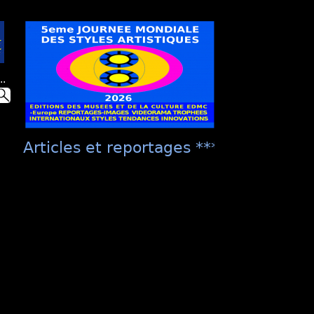
..
Articles et reportages **** "Présentati
culture EDMC ***** "La Présentation Un