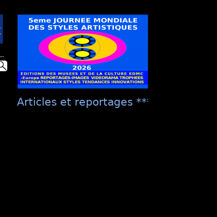
..
Articles et reportages **** "Présentat
culture EDMC ***** "La Présentation Un