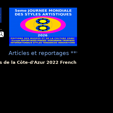
..
Articles et reportages **** "Présentat
culture EDMC ***** "La Présentation U
s de la Côte-d'Azur 2022 French