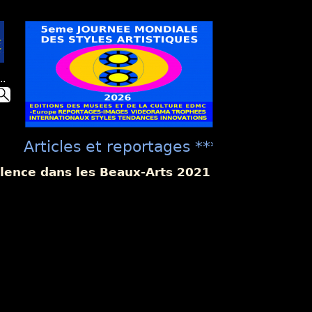
..
Articles et reportages **** "Présentat
culture EDMC ***** "La Présentation Un
llence dans les Beaux-Arts 2021