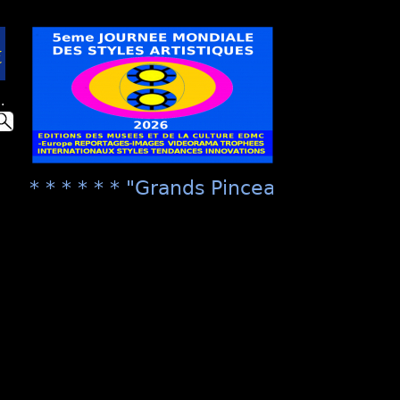
.
* * * * * * "Grands Pinceaux de France" n