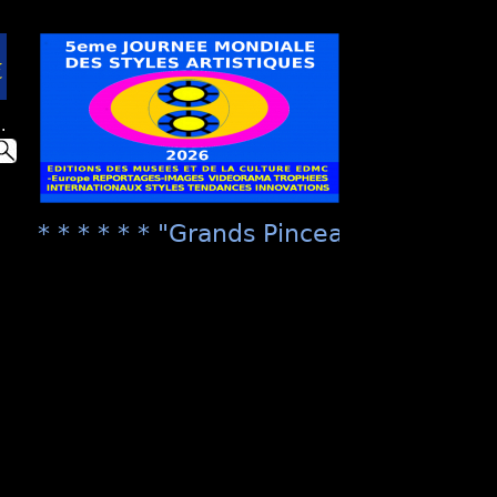
.
* * * * * * "Grands Pinceaux de France" n